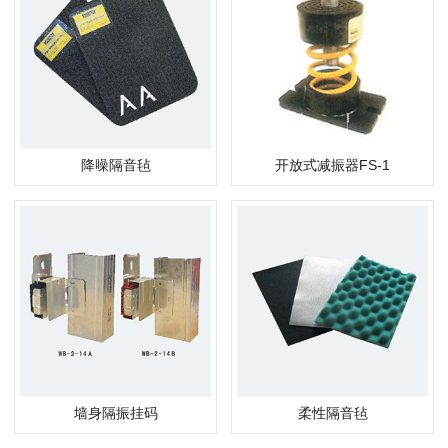
降噪隔音毡
开放式减振器FS-1
墙身隔振挂码
柔性隔音毡