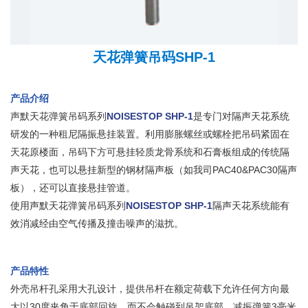
天花弹簧吊码SHP-1
产品介绍
声默天花弹簧吊码系列
NOISESTOP SHP-1
是专门对隔声天花系统
研发的一种租尼隔振悬挂装置。利用膨胀螺丝或螺栓把吊码紧固在
天花原楼面，吊码下方可悬挂轻质龙骨系统和石膏板组成的传统隔
声天花，也可以悬挂新型的钢材隔声板（如我司PAC40&PAC30隔声
板），还可以直接悬挂管道。
使用声默天花弹簧吊码系列
NOISESTOP SHP-1
隔声天花系统能有
效消减经由空气传播及撞击噪声的滋扰。
产品特性
外壳吊杆孔采用大孔设计，提供吊杆在额定荷载下允许任何方向最
大以30度夹角于底部回旋，而不会触碰到吊架底部。减振弹簧3毫米