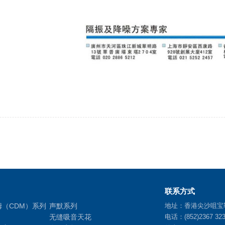
联系方式
姆（CDM）系列
声默系列
地址：香港尖沙咀宝
无缝吸音天花
电话：(852)2367 32