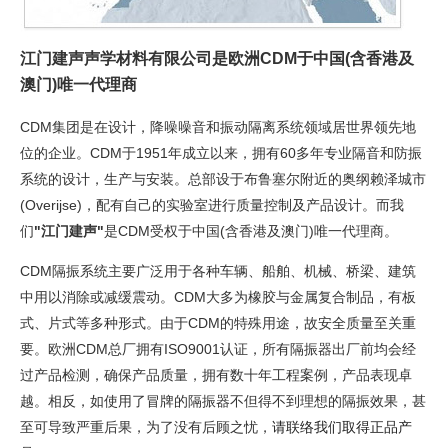
江门建声声学材料有限公司是欧洲CDM于中国(含香港及
澳门)唯一代理商
CDM集团是在设计，降噪噪音和振动隔离系统领域居世界领先地
位的企业。CDM于1951年成立以来，拥有60多年专业隔音和防振
系统的设计，生产与安装。总部设于布鲁塞尔附近的奥纲赖泽城市
(Overijse)，配有自己的实验室进行质量控制及产品设计。而我
们
"江门建声"
是CDM受权于中国(含香港及澳门)唯一代理商。
CDM隔振系统主要广泛用于各种车辆、船舶、机械、桥梁、建筑
中用以消除或减缓震动。CDM大多为橡胶与金属复合制品，有板
式、片式等多种形式。由于CDM的特殊用途，故安全质量至关重
要。欧洲CDM总厂拥有ISO9001认证，所有隔振器出厂前均会经
过产品检测，确保产品质量，拥有数十年工程案例，产品表现卓
越。相反，如使用了冒牌的隔振器不但得不到理想的隔振效果，甚
至可导致严重后果，为了没有后顾之忧，
请联络我们取得正品产